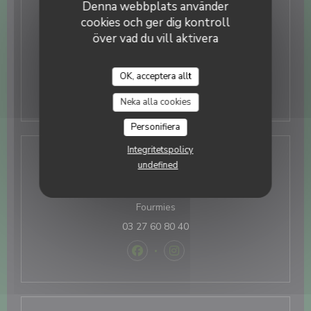
Denna webbplats använder
cookies och ger dig kontroll
Fredag
12:00 - 14:00 *
19:00 - 21:30 *
•
över vad du vill aktivera
Lor
-
Son
Stängd
OK, acceptera allt
La Tablée d'ISP
* Endast bokningar
Neka alla cookies
Personifiera
Integritetspolicy
Plats
undefined
10 rue du Général Christian Goutierre 59610
((öppnas i ett nytt fönster))
Fourmies
03 27 60 80 40
Facebook ((öppnas i ett nytt fönster
Instagram ((öppnas i ett nyt