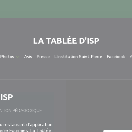
LA TABLÉE D'ISP
((ouvre une nou
((o
Photos
Avis
Presse
L'institution Saint-Pierre
Facebook
A
'ISP
CATION PÉDAGOGIQUE
-
u restaurant d'application
Pierre Fourmies, La Tablée