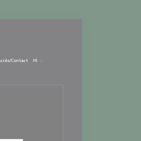
velle fenêtre))
uvre une nouvelle fenêtre))
ccès/Contact
FR