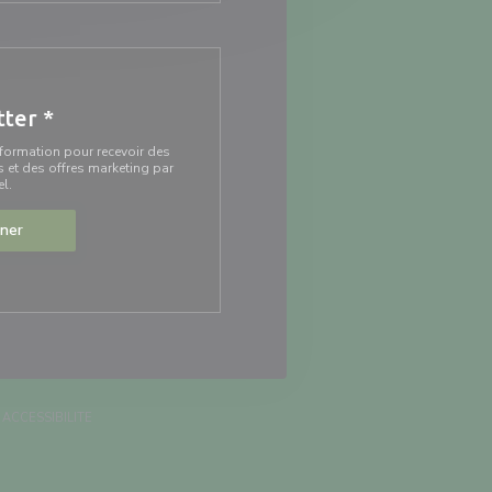
tter
*
information pour recevoir des
et des offres marketing par
el.
ner
ÊTRE))
(OUVRE UNE NOUVELLE FENÊTRE))
((OUVRE UNE NOUVELLE FENÊTRE))
ACCESSIBILITE