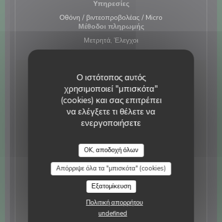
Υπηρεσίες
Οθόνη / βιντεοπροβολέας / Micro
Μέθοδοι πληρωμής
Μετρητά, Έλεγχοι
Ο ιστότοπος αυτός
Ώρες λειτουργίας
χρησιμοποιεί "μπισκότα"
(cookies) και σας επιτρέπει
Δευτέρα
12:00 - 14:00 *
να ελέγξετε τι θέλετε να
ενεργοποιήσετε
Τρίτη
Κλειστό
La Tablée d'ISP
OK, αποδοχή όλων
Τ�
-
Π�
12:00 - 14:00 *
Απόρριψε όλα τα "μπισκότα" (cookies)
Παρασκευή
12:00 - 14:00 *
19:00 - 21:30 *
•
Εξατομίκευση
Πολιτική απορρήτου
Σ�
-
Κ�
Κλειστό
undefined