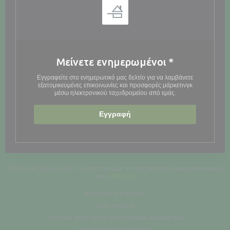
Μείνετε ενημερωμένοι
*
Εγγραφείτε στο ενημερωτικό μας δελτίο για να λαμβάνετε
εξατομικευμένες επικοινωνίες και προσφορές μάρκετινγκ
μέσω ηλεκτρονικού ταχυδρομείου από εμάς.
Εγγραφή
© 2026 LA TABLÉE D'ISP — Η ΙΣΤΟΣΕΛΊΔΑ ΤΟΥ ΕΣΤΙΑΤΟΡΊΟΥ ΔΗΜΙΟΥΡΓΉΘΗΚΕ
((ΑΝΟΊΓΕΙ ΣΕ ΝΈΟ ΠΑΡΆΘΥΡΟ))
ΑΠΌ
ZENCHEF
((ΑΝΟΊΓΕΙ ΣΕ ΝΈΟ ΠΑΡΆΘΥΡΟ))
ΑΠΟΠΟΊΗΣΗ ΕΥΘΎΝΗΣ
((ΑΝΟΊΓΕΙ ΣΕ ΝΈΟ ΠΑΡΆΘΥΡΟ))
ΌΡΟΙ ΧΡΉΣΗΣ
((ΑΝΟΊΓΕΙ ΣΕ Ν
ΠΟΛΙΤΙΚΉ ΠΡΟΣΤΑΣΊΑΣ ΠΡΟΣΩΠΙΚΏΝ ΔΕΔΟΜΈΝΩΝ