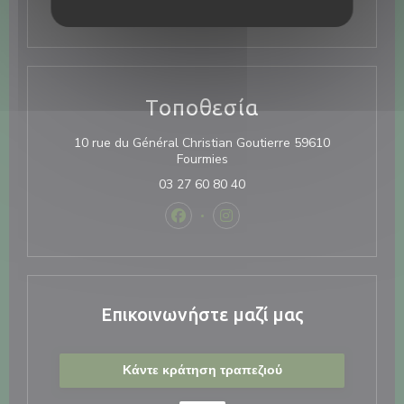
* Κρατήσεις μόνο
Τοποθεσία
10 rue du Général Christian Goutierre 59610
((ανοίγει σε νέο παράθυρο))
Fourmies
03 27 60 80 40
Facebook ((ανοίγει σε νέο παράθυρ
Instagram ((ανοίγει σε νέο 
Επικοινωνήστε μαζί μας
Κάντε κράτηση τραπεζιού