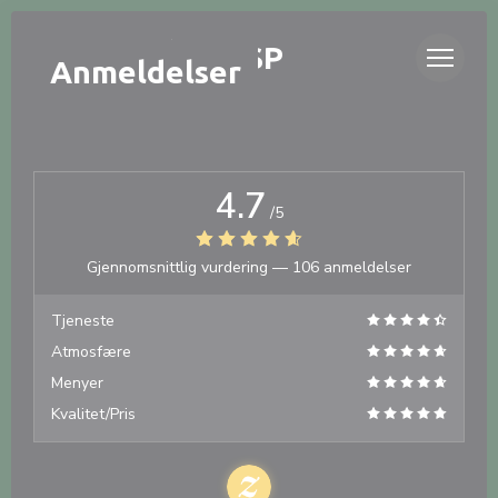
Panel for informasjonskapsler
LA TABLÉE D'ISP
Anmeldelser
4.7
/5
Gjennomsnittlig vurdering —
106 anmeldelser
Tjeneste
Atmosfære
Menyer
Kvalitet/Pris