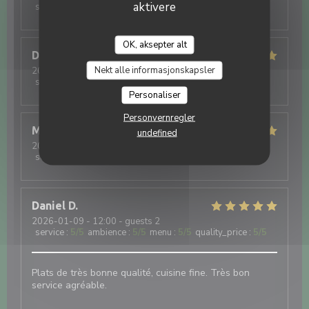
aktivere
service
:
5
/5
ambience
:
5
/5
menu
:
5
/5
quality_price
:
5
/5
La Tablée d'ISP
OK, aksepter alt
Dominique
C
Nekt alle informasjonskapsler
2026-03-04
- 12:00 - guests 2
service
:
5
/5
ambience
:
5
/5
menu
:
5
/5
quality_price
:
5
/5
Personaliser
Personvernregler
Marieclaude
C
undefined
2026-01-09
- 12:00 - guests 4
service
:
5
/5
ambience
:
5
/5
menu
:
5
/5
quality_price
:
5
/5
Daniel
D
2026-01-09
- 12:00 - guests 2
service
:
5
/5
ambience
:
5
/5
menu
:
5
/5
quality_price
:
5
/5
Plats de très bonne qualité, cuisine fine. Très bon
service agréable.