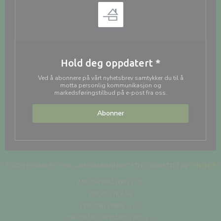
Hold deg oppdatert
*
Ved å abonnere på vårt nyhetsbrev samtykker du til å
motta personlig kommunikasjon og
markedsføringstilbud på e-post fra oss.
Abonner
((
© 2026 LA TABLÉE D'ISP — RESTAURANTNETTSTED OPPRETTET AV
ZENCHEF
((ÅPNER I ET NYTT VINDU))
ANSVARSFRASKRIVELSE
((ÅPNER I ET NYTT VINDU))
BRUKERVILKÅR
((ÅPNER I ET NYTT VINDU))
PERSONVERNREGLER
((ÅPNER I ET NYTT VINDU
INFORMASJONSKAPSEL POLICY