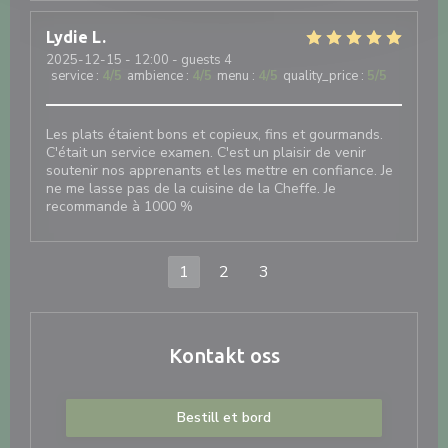
Lydie
L
2025-12-15
- 12:00 - guests 4
service
:
4
/5
ambience
:
4
/5
menu
:
4
/5
quality_price
:
5
/5
Les plats étaient bons et copieux, fins et gourmands.
C'était un service examen. C'est un plaisir de venir
soutenir nos apprenants et les mettre en confiance. Je
ne me lasse pas de la cuisine de la Cheffe. Je
recommande à 1000 %
1
2
3
Kontakt oss
Bestill et bord