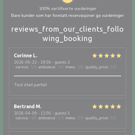
100% sertifiserte vurderinger
Bare kunder som har foretatt reservasjoner ga vurderinger
reviews_from_our_clients_follo
wing_booking
Corinne
L
2026-05-22
- 19:00 - guests 2
service
:
5
/5
ambience
:
5
/5
menu
:
5
/5
quality_price
:
5
/5
Tout était parfait
Bertrand
M
2026-04-09
- 12:00 - guests 3
service
:
4
/5
ambience
:
5
/5
menu
:
5
/5
quality_price
:
5
/5