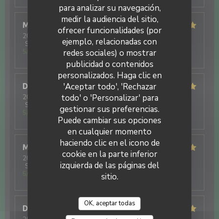
para analizar su navegación,
medir la audiencia del sitio,
Marieclaude
C
ofrecer funcionalidades (por
2026-03-06
- 12:00 - Invitados 4
ejemplo, relacionadas con
Servicio
:
5
/5
Ambiente
:
5
/5
Menú
:
5
/5
Calidad / Precio
:
redes sociales) o mostrar
5
/5
publicidad o contenidos
La Tablée d'ISP
personalizados. Haga clic en
'Aceptar todo', 'Rechazar
Dominique
C
todo' o 'Personalizar' para
2026-03-04
- 12:00 - Invitados 2
Servicio
:
5
/5
Ambiente
:
5
/5
Menú
:
5
/5
Calidad / Precio
:
gestionar sus preferencias.
5
/5
Puede cambiar sus opciones
en cualquier momento
haciendo clic en el icono de
Marieclaude
C
cookie en la parte inferior
2026-01-09
- 12:00 - Invitados 4
izquierda de las páginas del
Servicio
:
5
/5
Ambiente
:
5
/5
Menú
:
5
/5
Calidad / Precio
:
5
/5
sitio.
OK, aceptar todas
Daniel
D