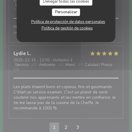
2026-01-09
- 12:00 - Invitados 2
Denegar todas las cookies
Servicio
:
5
/5
Ambiente
:
5
/5
Menú
:
5
/5
Calidad / Precio
:
5
/5
Personalizar
Política de protección de datos personales
Plats de très bonne qualité, cuisine fine. Très bon
Política de gestión de cookies
service agréable.
Lydie
L
2025-12-15
- 12:00 - Invitados 4
Servicio
:
4
/5
Ambiente
:
4
/5
Menú
:
4
/5
Calidad / Precio
:
5
/5
Les plats étaient bons et copieux, fins et gourmands.
C'était un service examen. C'est un plaisir de venir
soutenir nos apprenants et les mettre en confiance. Je
ne me lasse pas de la cuisine de la Cheffe. Je
recommande à 1000 %
1
2
3