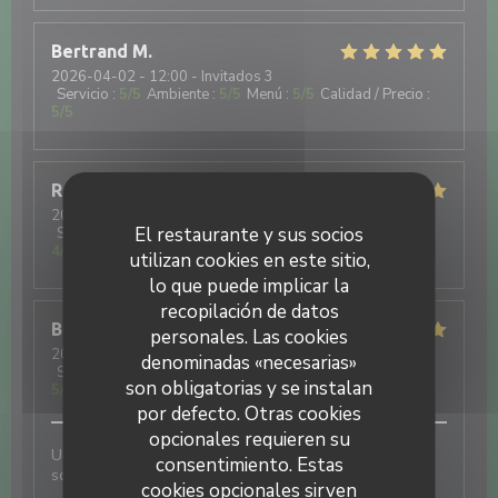
Bertrand
M
2026-04-02
- 12:00 - Invitados 3
Servicio
:
5
/5
Ambiente
:
5
/5
Menú
:
5
/5
Calidad / Precio
:
5
/5
Rolande
W
2026-03-26
- 12:00 - Invitados 4
El restaurante y sus socios
Servicio
:
4
/5
Ambiente
:
5
/5
Menú
:
5
/5
Calidad / Precio
:
4
/5
utilizan cookies en este sitio,
lo que puede implicar la
recopilación de datos
Brigitte
M
personales. Las cookies
2026-03-18
- 12:00 - Invitados 5
denominadas «necesarias»
Servicio
:
5
/5
Ambiente
:
5
/5
Menú
:
5
/5
Calidad / Precio
:
son obligatorias y se instalan
5
/5
por defecto. Otras cookies
opcionales requieren su
Un accueil chaleureux, des jeunes en devenir fiers et
consentimiento. Estas
soucieux d'assurer un service dans les règles de l'art
cookies opcionales sirven