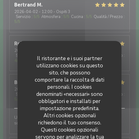
Bertrand
M
2026-04-02
- 12:00 - Ospiti 3
Servizio
:
5
/5
Atmosfera
:
5
/5
Cucina
:
5
/5
Qualità / Prezzo
:
5
/5
Rolande
W
2026-03-26
- 12:00 - Ospiti 4
Servizio
:
4
/5
Atmosfera
:
5
/5
Cucina
:
5
/5
Qualità / Prezzo
:
Il ristorante e i suoi partner
4
/5
utilizzano cookies su questo
sito, che possono
comportare la raccolta di dati
Brigitte
M
personali. I cookies
2026-03-18
- 12:00 - Ospiti 5
denominati «necessari» sono
Servizio
:
5
/5
Atmosfera
:
5
/5
Cucina
:
5
/5
Qualità / Prezzo
:
5
/5
obbligatori e installati per
impostazione predefinita.
Altri cookies opzionali
Un accueil chaleureux, des jeunes en devenir fiers et
richiedono il tuo consenso.
soucieux d'assurer un service dans les règles de l'art
Questi cookies opzionali
servono per analizzare la tua