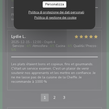
5
/5
Personalizza
Politica di protezione dei dati personali
Plats de très bonne qualité, cuisine fine. Très bon
Politica di gestione dei cookie
service agréable.
Lydie
L
2025-12-15
- 12:00 - Ospiti 4
Servizio
:
4
/5
Atmosfera
:
4
/5
Cucina
:
4
/5
Qualità / Prezzo
:
5
/5
Les plats étaient bons et copieux, fins et gourmands.
C'était un service examen. C'est un plaisir de venir
soutenir nos apprenants et les mettre en confiance. Je
ne me lasse pas de la cuisine de la Cheffe. Je
recommande à 1000 %
1
2
3