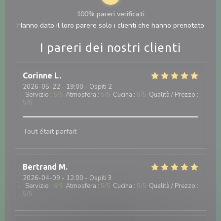
100% pareri verificati
Hanno dato il loro parere solo i clienti che hanno prenotato
I pareri dei nostri clienti
Corinne
L
2026-05-22
- 19:00 - Ospiti 2
Servizio
:
5
/5
Atmosfera
:
5
/5
Cucina
:
5
/5
Qualità / Prezzo
:
5
/5
Tout était parfait
Bertrand
M
2026-04-09
- 12:00 - Ospiti 3
Servizio
:
4
/5
Atmosfera
:
5
/5
Cucina
:
5
/5
Qualità / Prezzo
:
5
/5