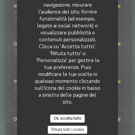
navigazione, misurare
Marieclaude
C
l'audience del sito, fornire
2026-03-06
- 12:00 - Ospiti 4
Servizio
:
5
/5
Atmosfera
:
5
/5
Cucina
:
5
/5
Qualità / Prezzo
:
funzionalità (ad esempio,
5
/5
legate ai social network) o
visualizzare pubblicità o
La Tablée d'ISP
contenuti personalizzati.
Dominique
C
Clicca su 'Accetta tutto',
2026-03-04
- 12:00 - Ospiti 2
'Rifiuta tutto' o
Servizio
:
5
/5
Atmosfera
:
5
/5
Cucina
:
5
/5
Qualità / Prezzo
:
'Personalizza' per gestire le
5
/5
tue preferenze. Puoi
modificare le tue scelte in
qualsiasi momento cliccando
Marieclaude
C
sull'icona del cookie in basso
2026-01-09
- 12:00 - Ospiti 4
Servizio
:
5
/5
Atmosfera
:
5
/5
Cucina
:
5
/5
Qualità / Prezzo
:
a sinistra delle pagine del
5
/5
sito.
Ok, accetta tutto
Daniel
D
2026-01-09
- 12:00 - Ospiti 2
Rifiuta tutti i cookie
Servizio
:
5
/5
Atmosfera
:
5
/5
Cucina
:
5
/5
Qualità / Prezzo
: