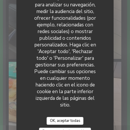
para analizar su navegación,
medir la audiencia del sitio,
ofrecer funcionalidades (por
ejemplo, relacionadas con
redes sociales) o mostrar
publicidad o contenidos
La Tablée d'ISP
personalizados. Haga clic en
'Aceptar todo', 'Rechazar
todo' o 'Personalizar' para
gestionar sus preferencias.
Puede cambiar sus opciones
en cualquier momento
haciendo clic en el icono de
cookie en la parte inferior
izquierda de las páginas del
sitio.
OK, aceptar todas