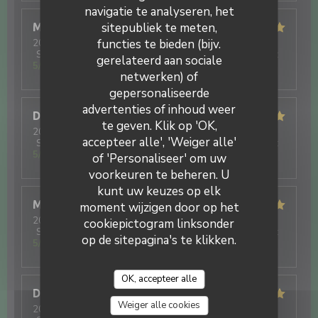
navigatie te analyseren, het
sitepubliek te meten,
Marieclaude
C
functies te bieden (bijv.
2026-03-06
- 12:00 - Gasten 4
Service
:
5
/5
Atmosfeer
:
5
/5
Keuken
:
5
/5
Kwaliteit / Prijs
:
gerelateerd aan sociale
5
/5
netwerken) of
gepersonaliseerde
La Tablée d'ISP
advertenties of inhoud weer
Dominique
C
te geven. Klik op 'OK,
2026-03-04
- 12:00 - Gasten 2
accepteer alle', 'Weiger alle'
Service
:
5
/5
Atmosfeer
:
5
/5
Keuken
:
5
/5
Kwaliteit / Prijs
:
5
/5
of 'Personaliseer' om uw
voorkeuren te beheren. U
kunt uw keuzes op elk
Marieclaude
C
moment wijzigen door op het
2026-01-09
- 12:00 - Gasten 4
cookiepictogram linksonder
Service
:
5
/5
Atmosfeer
:
5
/5
Keuken
:
5
/5
Kwaliteit / Prijs
:
op de sitepagina's te klikken.
5
/5
OK, accepteer alle
Daniel
D
Weiger alle cookies
2026-01-09
- 12:00 - Gasten 2