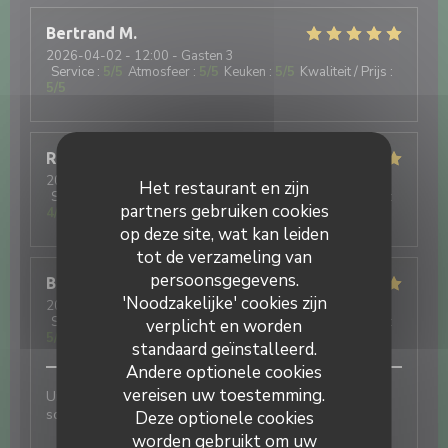
Bertrand
M
2026-04-02
- 12:00 - Gasten 3
Service
:
5
/5
Atmosfeer
:
5
/5
Keuken
:
5
/5
Kwaliteit / Prijs
:
5
/5
Rolande
W
2026-03-26
- 12:00 - Gasten 4
Het restaurant en zijn
Service
:
4
/5
Atmosfeer
:
5
/5
Keuken
:
5
/5
Kwaliteit / Prijs
:
partners gebruiken cookies
4
/5
op deze site, wat kan leiden
tot de verzameling van
persoonsgegevens.
Brigitte
M
'Noodzakelijke' cookies zijn
2026-03-18
- 12:00 - Gasten 5
Service
:
5
/5
Atmosfeer
:
5
/5
Keuken
:
5
/5
Kwaliteit / Prijs
:
verplicht en worden
5
/5
standaard geïnstalleerd.
Andere optionele cookies
vereisen uw toestemming.
Un accueil chaleureux, des jeunes en devenir fiers et
soucieux d'assurer un service dans les règles de l'art
Deze optionele cookies
worden gebruikt om uw