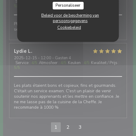
Service
:
5
/5
Atmosfeer
:
5
/5
Keuken
:
5
/5
Kwaliteit / Prijs
:
Personaliseer
5
/5
Beleid voor de bescherming van
persoonsgegevens
Plats de très bonne qualité, cuisine fine. Très bon
Cookiebeleid
service agréable.
Lydie
L
2025-12-15
- 12:00 - Gasten 4
Service
:
4
/5
Atmosfeer
:
4
/5
Keuken
:
4
/5
Kwaliteit / Prijs
:
5
/5
Les plats étaient bons et copieux, fins et gourmands.
C'était un service examen. C'est un plaisir de venir
soutenir nos apprenants et les mettre en confiance. Je
ne me lasse pas de la cuisine de la Cheffe. Je
recommande à 1000 %
1
2
3