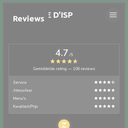
Cookies beheer paneel
LA TABLÉE D'ISP
Reviews
4.7
/5
Gemiddelde rating —
106 reviews
Service
Atmosfeer
Menu's
Kwaliteit/Prijs